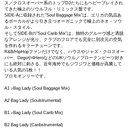
ス／クロスオーバー系のトップDJたちにもヘビープレイされ
てきた極上のソウルフル・リミックス盤です。
SIDE-Aに収録された"Soul Baggage Mix"は、エリカの気品あ
るボーカルがより引き立つオーガニックで極上のネオ・ソウ
ル・スタイル。
そしてSIDE-Bの"Soul Carib Mix"は、独特のグルーヴ感と洒脱
なアレンジが光り、クラブのフロアでも完全に別次元の空気
を作れるキラーチューンです。
R&B/HipHopファンだけでなく、ハウスやジャズ・クロスオー
バー、Degoや4HeroなどのUKソウル／ブロークンビーツ好き
にも絶対に刺さる、近年海外でもジワジワと価格が高騰して
いる人気の1枚！！
プロモオンリーです。
A1 ♪Bag Lady (Soul Baggage Mix)
A2 Bag Lady (Soulstrumental)
B1 ♪Bag Lady (Soul Carib Mix)
B2 Bag Lady (Caribstrumental)