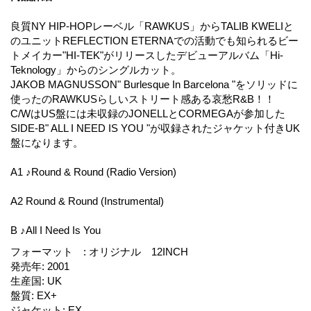
良質NY HIP-HOPレーベル「RAWKUS」からTALIB KWELIと
のユニットREFLECTION ETERNAでの活動でも知られるビー
トメイカー"HI-TEK"がリリースしたデビューアルバム「Hi-
Teknology」からのシングルカット。
JAKOB MAGNUSSON" Burlesque In Barcelona "をソリッドに
使ったのRAWKUSらしいストリート感ある哀愁R&B！！
C/WはUS盤には未収録のJONELLとCORMEGAが参加した
SIDE-B" ALL I NEED IS YOU "が収録されたジャケット付きUK
盤になります。
A1 ♪Round & Round (Radio Version)
A2 Round & Round (Instrumental)
B ♪All I Need Is You
フォーマット
:
オリジナル 12INCH
発売年
:
2001
生産国
:
UK
盤質
:
EX+
ジャケット
:
EX