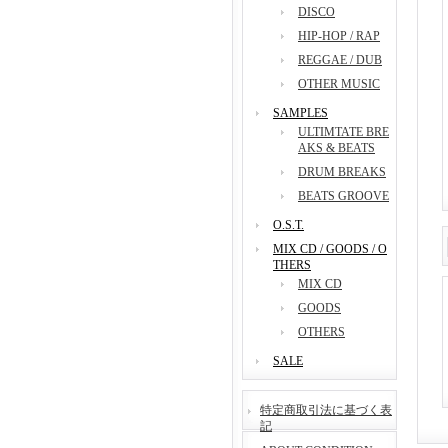
DISCO
HIP-HOP / RAP
REGGAE / DUB
OTHER MUSIC
SAMPLES
ULTIMTATE BRE
AKS & BEATS
DRUM BREAKS
BEATS GROOVE
O.S.T.
MIX CD / GOODS / O
THERS
MIX CD
GOODS
OTHERS
SALE
特定商取引法に基づく表
記