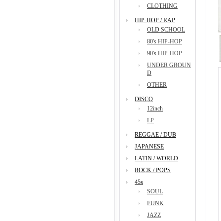
CLOTHING
HIP-HOP / RAP
OLD SCHOOL
80's HIP-HOP
90's HIP-HOP
UNDER GROUN
D
OTHER
DISCO
12inch
LP
REGGAE / DUB
JAPANESE
LATIN / WORLD
ROCK / POPS
45s
SOUL
FUNK
JAZZ