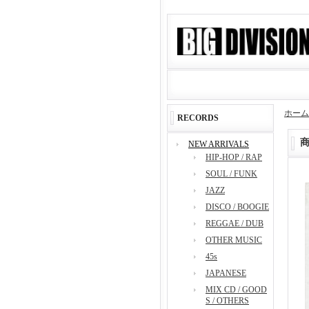
ホーム
RECORDS
NEW ARRIVALS
HIP-HOP / RAP
SOUL / FUNK
JAZZ
DISCO / BOOGIE
REGGAE / DUB
OTHER MUSIC
45s
JAPANESE
MIX CD / GOOD
S / OTHERS