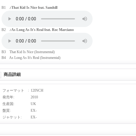
B1
♪That Kid Is Nice feat. Samhill
B2
♪As Long As It's Real feat. Roc Marciano
B3 That Kid Is Nice (Instrumental)
B4 As Long As It's Real (Instrumental)
商品詳細
フォーマット
:
12INCH
発売年
:
2010
生産国
:
UK
盤質
:
EX-
ジャケット
:
EX-