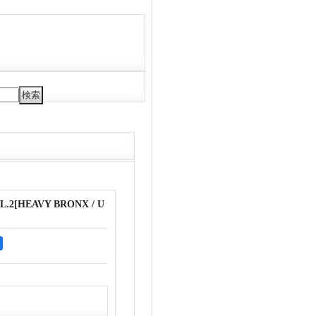
L.2
[
HEAVY BRONX / U