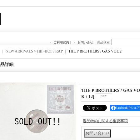
ご利用案内
｜
お問い合せ
商品検索
:
｜ NEW ARRIVALS >
HIP-HOP / RAP
｜
THE P BROTHERS / GAS VOL.2
商品詳細
THE P BROTHERS / GAS VO
K / 12
]
Facebookでシェア
返品特約に関する重要事項