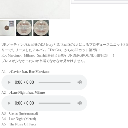
UKノッティンガム出身のDJ IvoryとDJ Paul Sの2人によるプロデュースユニットP Br
リーでリリースしたアルバム「The Gas」からのEPカット第2弾！
Roc Marciano、Milano、Samhillを迎えた00's UNDERGROUND HIPHOP！！
プレスが少なかったのか市場でなかなか見かけません。
A1
♪Caviar feat. Roc Marciano
A2
♪Late Night feat. Milano
A3 Caviar (Instrumental)
A4 Late Night (Mental)
A5 The Noise Of Peace