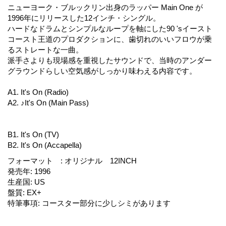
ニューヨーク・ブルックリン出身のラッパー Main One が
1996年にリリースした12インチ・シングル。
ハードなドラムとシンプルなループを軸にした90 'sイースト
コースト王道のプロダクションに、歯切れのいいフロウが乗
るストレートな一曲。
派手さよりも現場感を重視したサウンドで、当時のアンダー
グラウンドらしい空気感がしっかり味わえる内容です。
A1. It's On (Radio)
A2. ♪It's On (Main Pass)
B1. It's On (TV)
B2. It's On (Accapella)
フォーマット
:
オリジナル 12INCH
発売年
:
1996
生産国
:
US
盤質
:
EX+
特筆事項
:
コースター部分に少しシミがあります