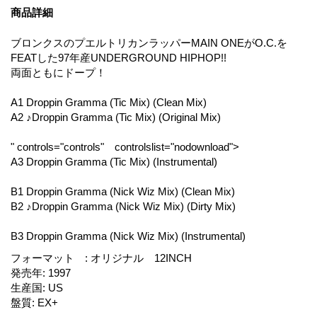
商品詳細
ブロンクスのプエルトリカンラッパーMAIN ONEがO.C.を
FEATした97年産UNDERGROUND HIPHOP!!
両面ともにドープ！
A1 Droppin Gramma (Tic Mix) (Clean Mix)
A2 ♪Droppin Gramma (Tic Mix) (Original Mix)
" controls="controls" controlslist="nodownload">
A3 Droppin Gramma (Tic Mix) (Instrumental)
B1 Droppin Gramma (Nick Wiz Mix) (Clean Mix)
B2 ♪Droppin Gramma (Nick Wiz Mix) (Dirty Mix)
B3 Droppin Gramma (Nick Wiz Mix) (Instrumental)
フォーマット
:
オリジナル 12INCH
発売年
:
1997
生産国
:
US
盤質
:
EX+