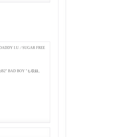
DDY I.U. / SUGAR FREE
 BAD BOY "も収録。