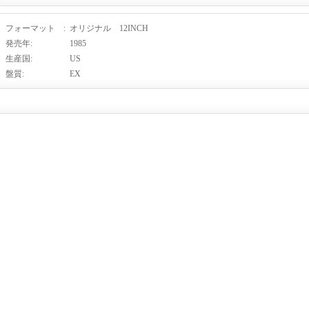
フォーマット
:
オリジナル 12INCH
発売年
:
1985
生産国
:
US
盤質
:
EX