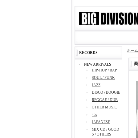
ホーム
RECORDS
NEW ARRIVALS
HIP-HOP / RAP
SOUL / FUNK
JAZZ
DISCO / BOOGIE
REGGAE / DUB
OTHER MUSIC
45s
JAPANESE
MIX CD / GOOD
S / OTHERS