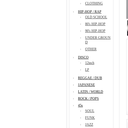
CLOTHING
HIP-HOP / RAP
OLD SCHOOL
80's HIP-HOP
90's HIP-HOP
UNDER GROUN
D
OTHER
DISCO
12inch
LP
REGGAE / DUB
JAPANESE
LATIN / WORLD
ROCK / POPS
45s
SOUL
FUNK
JAZZ