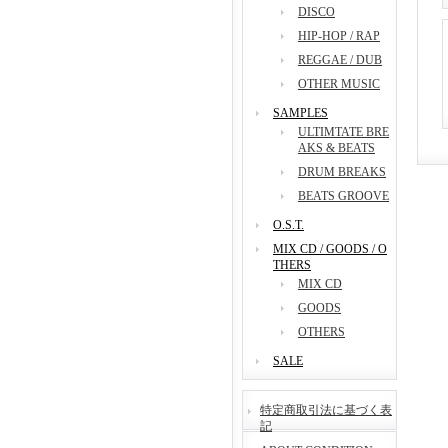
DISCO
HIP-HOP / RAP
REGGAE / DUB
OTHER MUSIC
SAMPLES
ULTIMTATE BRE
AKS & BEATS
DRUM BREAKS
BEATS GROOVE
O.S.T.
MIX CD / GOODS / O
THERS
MIX CD
GOODS
OTHERS
SALE
特定商取引法に基づく表
記