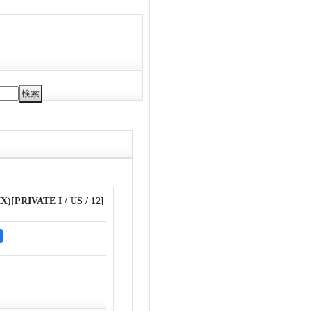
IX)
[
PRIVATE I / US / 12
]