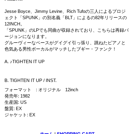
Jesse Boyce、Jimmy Levine、Rich Tufoの三人によるプロジ
ェクト「SPUNK」の別名義「BLT」によるの82年リリースの
12INCH。
「SPUNK」のLPでも同曲が収録されており、こちらは再録バ
ージョンになります。
グルーヴィーなベースがグイグイ引っ張り、跳ねたピアノと
色気ある男性ボーカルがマッチしたブギー・ファンク！
A. ♪TIGHTEN IT UP
B. TIGHTEN IT UP / INST.
フォーマット
:
オリジナル 12inch
発売年
:
1982
生産国
:
US
盤質
:
EX
ジャケット
:
EX
ホーム
|
SHOPPING CART